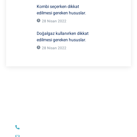
Kombi seçerken dikkat
edilmesi gereken hususlar.
28 Nisan 2022
Doğalgaz kullanırken dikkat
edilmesi gereken hususlar.
28 Nisan 2022
Herhangi bir sorunuz mu var?
Danışmak istediğiniz herhangi bir konuda aşağıdaki
iletişim bilgilerimizden veya iletişim sayfasındaki formu
doldurarak bize ulaşabilirsiniz.
0 (532) 202 07 97
info@hmyapimekanik.com