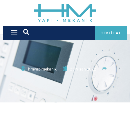
TEKLIF AL
hmyapimekanik
25 Nisan 2022