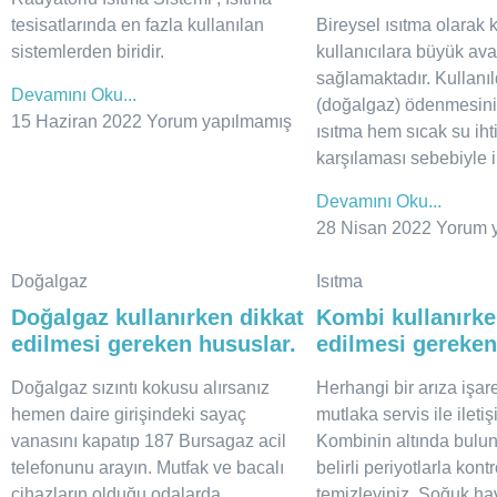
tesisatlarında en fazla kullanılan
Bireysel ısıtma olarak 
sistemlerden biridir.
kullanıcılara büyük ava
sağlamaktadır. Kullanıl
Devamını Oku...
(doğalgaz) ödenmesini
15 Haziran 2022
Yorum yapılmamış
ısıtma hem sıcak su iht
karşılaması sebebiyle i
Devamını Oku...
28 Nisan 2022
Yorum 
Doğalgaz
Isıtma
Doğalgaz kullanırken dikkat
Kombi kullanırke
edilmesi gereken hususlar.
edilmesi gereken
Doğalgaz sızıntı kokusu alırsanız
Herhangi bir arıza işare
hemen daire girişindeki sayaç
mutlaka servis ile ileti
vanasını kapatıp 187 Bursagaz acil
Kombinin altında buluna
telefonunu arayın. Mutfak ve bacalı
belirli periyotlarla kont
cihazların olduğu odalarda
temizleyiniz. Soğuk ha