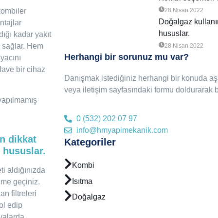
kombiler
28 Nisan 2022
Doğalgaz kullanı
ntajlar
hususlar.
dığı kadar yakıt
 sağlar. Hem
28 Nisan 2022
Herhangi bir sorunuz mu var?
iyacını
lave bir cihaz
Danışmak istediğiniz herhangi bir konuda aşa
veya iletişim sayfasındaki formu doldurarak bi
yapılmamış
0 (532) 202 07 97
info@hmyapimekanik.com
n dikkat
Kategoriler
 hususlar.
Kombi
ti aldığınızda
Isıtma
şime geçiniz.
n filtreleri
Doğalgaz
rol edip
valarda