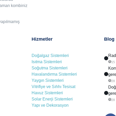
zaman kombiniz
yapılmamış
Hizmetler
Blog
Doğalgaz Sistemleri
Rady
Isıtma Sistemleri
15
Soğutma Sistemleri
Komb
Havalandırma Sistemleri
gere
Yaygın Sistemleri
28
Vitrifiye ve Sıhhı Tesisat
Doğa
Havuz Sistemleri
gere
Solar Enerji Sistemleri
28
Yapı ve Dekorasyon