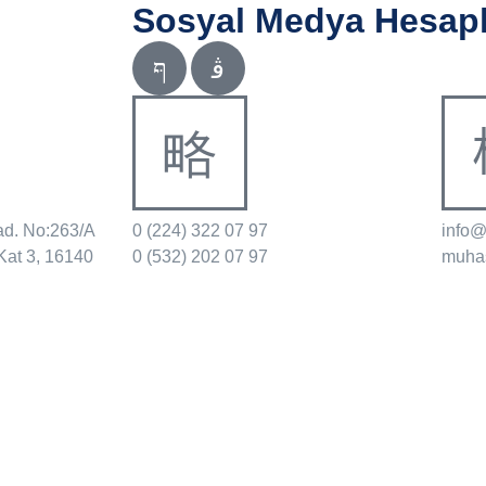
Sosyal Medya Hesapl
ad. No:263/A
0 (224) 322 07 97
info
Kat 3, 16140
0 (532) 202 07 97
muha