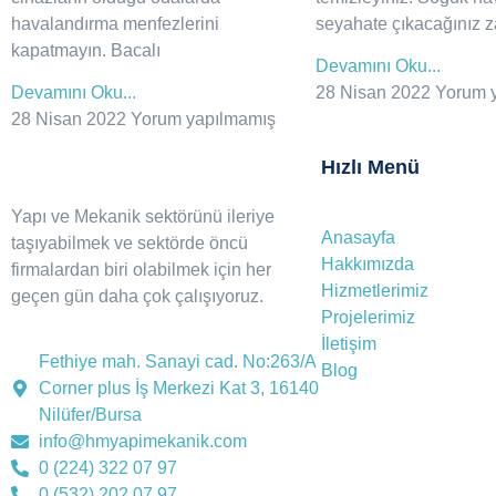
havalandırma menfezlerini
seyahate çıkacağınız 
kapatmayın. Bacalı
Devamını Oku...
Devamını Oku...
28 Nisan 2022
Yorum 
28 Nisan 2022
Yorum yapılmamış
Hızlı Menü
Yapı ve Mekanik sektörünü ileriye
Anasayfa
taşıyabilmek ve sektörde öncü
Hakkımızda
firmalardan biri olabilmek için her
Hizmetlerimiz
geçen gün daha çok çalışıyoruz.
Projelerimiz
İletişim
Fethiye mah. Sanayi cad. No:263/A
Blog
Corner plus İş Merkezi Kat 3, 16140
Nilüfer/Bursa
info@hmyapimekanik.com
0 (224) 322 07 97
0 (532) 202 07 97