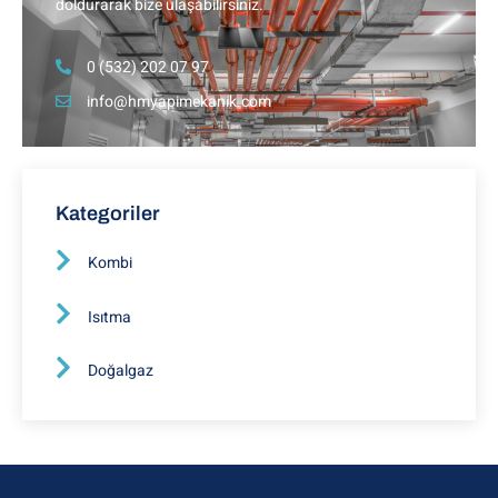
doldurarak bize ulaşabilirsiniz.
0 (532) 202 07 97
info@hmyapimekanik.com
Kategoriler
Kombi
Isıtma
Doğalgaz