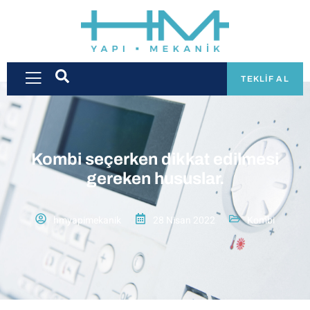
TEKLIF AL
Kombi seçerken dikkat edilmesi
gereken hususlar.
hmyapimekanik
28 Nisan 2022
Kombi