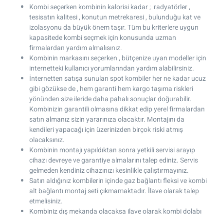
Kombi seçerken kombinin kalorisi kadar ; radyatörler ,
tesisatın kalitesi , konutun metrekaresi , bulunduğu kat ve
izolasyonu da büyük önem taşır. Tüm bu kriterlere uygun
kapasitede kombi seçmek için konusunda uzman
firmalardan yardım almalısınız.
Kombinin markasını seçerken , bütçenize uyan modeller için
internetteki kullanıcı yorumlarından yardım alabilirsiniz.
İnternetten satışa sunulan spot kombiler her ne kadar ucuz
gibi gözükse de , hem garanti hem kargo taşıma riskleri
yönünden size ileride daha pahalı sonuçlar doğurabilir.
Kombinizin garantili olmasına dikkat edip yerel firmalardan
satın almanız sizin yararınıza olacaktır. Montajını da
kendileri yapacağı için üzerinizden birçok riski atmış
olacaksınız.
Kombinin montajı yapıldıktan sonra yetkili servisi arayıp
cihazı devreye ve garantiye almalarını talep ediniz. Servis
gelmeden kendiniz cihazınızı kesinlikle çalıştırmayınız.
Satın aldığınız kombilerin içinde gaz bağlantı fleksi ve kombi
alt bağlantı montaj seti çıkmamaktadır. İlave olarak talep
etmelisiniz.
Kombiniz dış mekanda olacaksa ilave olarak kombi dolabı