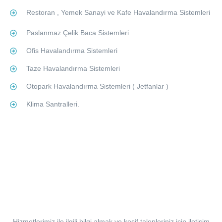
Restoran , Yemek Sanayi ve Kafe Havalandırma Sistemleri
Paslanmaz Çelik Baca Sistemleri
Ofis Havalandırma Sistemleri
Taze Havalandırma Sistemleri
Otopark Havalandırma Sistemleri ( Jetfanlar )
Klima Santralleri.
Tüm Mekanik Tesisat İşleriniz İçin
Bizi Arayabilirsiniz.
Hizmetlerimiz ile ilgili bilgi almak ve keşif talepleriniz için iletişim