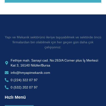
Doğalgaz
Sistemleri
Hizmet
Yapı ve Mekanik sektörünü ileriye taşıyabilmek ve sektörde öncü
Detaylarını
İncele
firmalardan biri olabilmek için her geçen gün daha çok
çalışıyoruz.
Fethiye mah. Sanayi cad. No:263/A Corner plus İş Merkezi
Kat 3, 16140 Nilüfer/Bursa
info@hmyapimekanik.com
0 (224) 322 07 97
0 (532) 202 07 97
Hızlı Menü