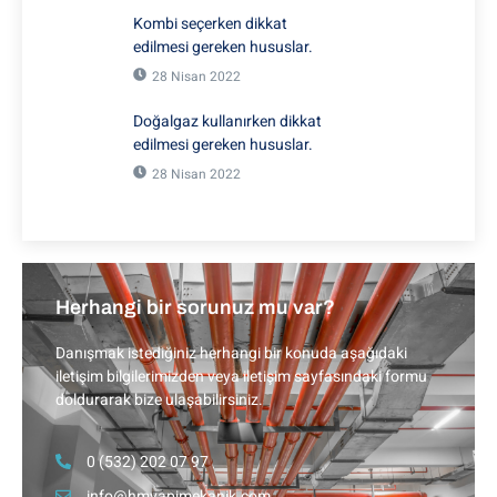
Kombi seçerken dikkat
edilmesi gereken hususlar.
28 Nisan 2022
Doğalgaz kullanırken dikkat
edilmesi gereken hususlar.
28 Nisan 2022
Herhangi bir sorunuz mu var?
Danışmak istediğiniz herhangi bir konuda aşağıdaki
iletişim bilgilerimizden veya iletişim sayfasındaki formu
doldurarak bize ulaşabilirsiniz.
0 (532) 202 07 97
info@hmyapimekanik.com