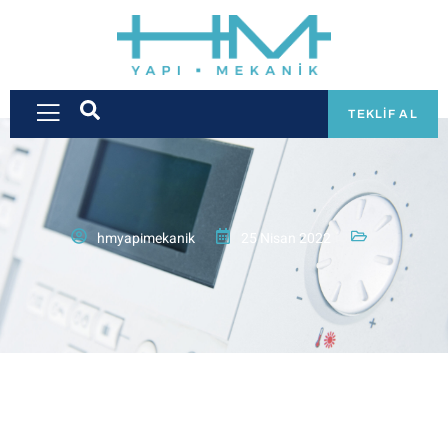
TEKLIF AL
hmyapimekanik
25 Nisan 2022