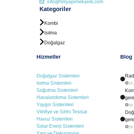
info@hmyapimekanik.com
Kategoriler
Kombi
Isıtma
Doğalgaz
Hizmetler
Blog
Doğalgaz Sistemleri
Rady
Isıtma Sistemleri
15
Soğutma Sistemleri
Komb
Havalandırma Sistemleri
gere
Yaygın Sistemleri
28
Vitrifiye ve Sıhhı Tesisat
Doğa
Havuz Sistemleri
gere
Solar Enerji Sistemleri
28
Yapı ve Dekorasyon