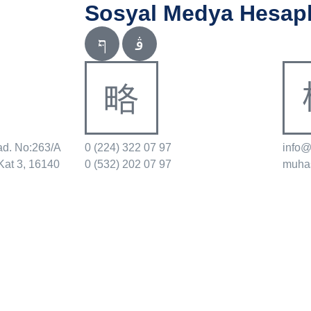
Sosyal Medya Hesapl
ad. No:263/A
0 (224) 322 07 97
info
Kat 3, 16140
0 (532) 202 07 97
muha