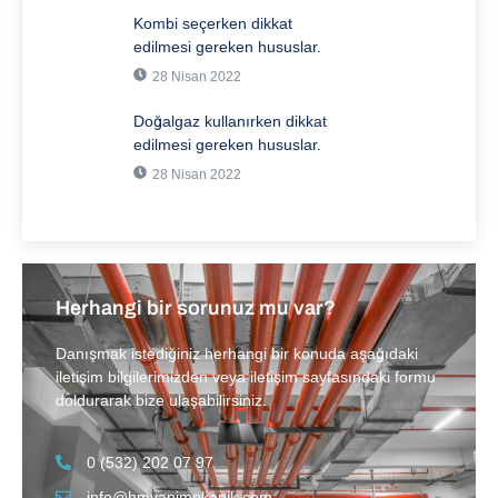
Kombi seçerken dikkat
edilmesi gereken hususlar.
28 Nisan 2022
Doğalgaz kullanırken dikkat
edilmesi gereken hususlar.
28 Nisan 2022
Herhangi bir sorunuz mu var?
Danışmak istediğiniz herhangi bir konuda aşağıdaki
iletişim bilgilerimizden veya iletişim sayfasındaki formu
doldurarak bize ulaşabilirsiniz.
0 (532) 202 07 97
info@hmyapimekanik.com