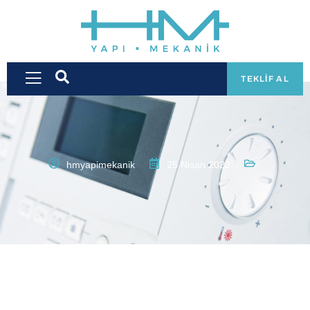
TEKLIF AL
hmyapimekanik
25 Nisan 2022