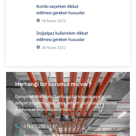
Kombi seçerken dikkat
edilmesi gereken hususlar.
28 Nisan 2022
Doğalgaz kullanırken dikkat
edilmesi gereken hususlar.
28 Nisan 2022
Herhangi bir sorunuz mu var?
Danışmak istediğiniz herhangi bir konuda aşağıdaki
iletişim bilgilerimizden veya iletişim sayfasındaki formu
doldurarak bize ulaşabilirsiniz.
0 (532) 202 07 97
info@hmyapimekanik.com