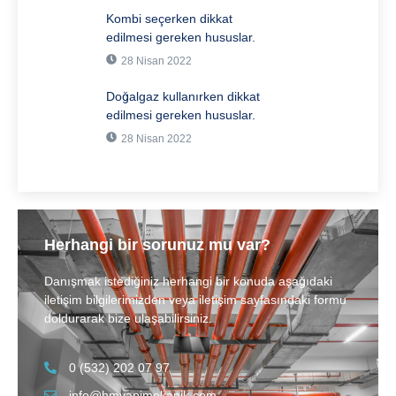
Kombi seçerken dikkat
edilmesi gereken hususlar.
28 Nisan 2022
Doğalgaz kullanırken dikkat
edilmesi gereken hususlar.
28 Nisan 2022
Herhangi bir sorunuz mu var?
Danışmak istediğiniz herhangi bir konuda aşağıdaki
iletişim bilgilerimizden veya iletişim sayfasındaki formu
doldurarak bize ulaşabilirsiniz.
0 (532) 202 07 97
info@hmyapimekanik.com