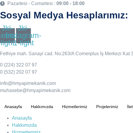
İçeriğe
Pazartesi - Cumartesi :
09:00 - 18:00
atla
Sosyal Medya Hesaplarımız:
Jki-
Jki-
cebook-
instagram-
light
1-light
Fethiye mah. Sanayi cad. No:263/A Cornerplus İş Merkezi Kat 3
0 (224) 322 07 97
0 (532) 202 07 97
info@hmyapimekanik.com
muhasebe@hmyapimekanik.com
Anasayfa
Hakkımızda
Hizmetlerimiz
Projelerimiz
İle
Anasayfa
Hakkımızda
Hizmetlerimiz