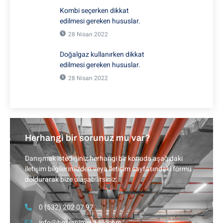
Kombi seçerken dikkat
edilmesi gereken hususlar.
28 Nisan 2022
Doğalgaz kullanırken dikkat
edilmesi gereken hususlar.
28 Nisan 2022
Herhangi bir sorunuz mu var?
Danışmak istediğiniz herhangi bir konuda aşağıdaki
iletişim bilgilerimizden veya iletişim sayfasındaki formu
doldurarak bize ulaşabilirsiniz.
0 (532) 202 07 97
info@hmyapimekanik.com