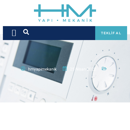
TEKLIF AL
hmyapimekanik
25 Nisan 2022