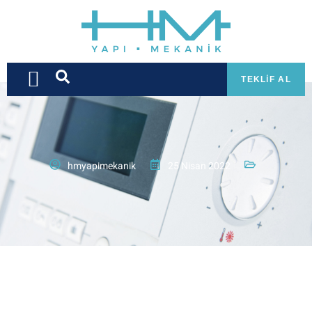
TEKLIF AL
hmyapimekanik
25 Nisan 2022