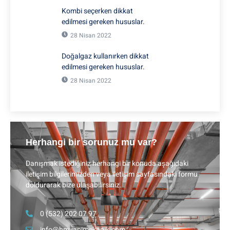
Kombi seçerken dikkat
edilmesi gereken hususlar.
28 Nisan 2022
Doğalgaz kullanırken dikkat
edilmesi gereken hususlar.
28 Nisan 2022
Herhangi bir sorunuz mu var?
Danışmak istediğiniz herhangi bir konuda aşağıdaki
iletişim bilgilerimizden veya iletişim sayfasındaki formu
doldurarak bize ulaşabilirsiniz.
0 (532) 202 07 97
info@hmyapimekanik.com