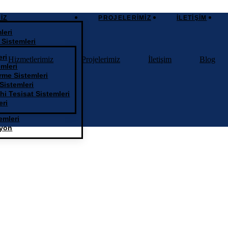
IZ
PROJELERIMIZ
İLETIŞIM
leri
 Sistemleri
eri
Hizmetlerimiz
Projelerimiz
İletişim
Blog
mleri
me Sistemleri
Sistemleri
hhi Tesisat Sistemleri
eri
emleri
syon