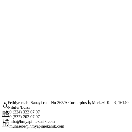
Fethiye mah. Sanayi cad. No:263/A Cornerplus İş Merkezi Kat 3, 16140
Nilüfer/Bursa
0 (224) 322 07 97
0 (532) 202 07 97
info@hmyapimekanik.com
muhasebe@hmyapimekanik.com