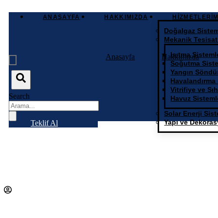
ANASAYFA
HAKKIMIZDA
HIZMETLERIM
Doğalgaz Sistem
Mekanik Tesisat
Isıtma Sisteml
Anasayfa
Hakkımızda
Soğutma Siste
Yangın Söndür
Havalandırma 
Vitrifiye ve Sı
Search
Havuz Sisteml
Solar Enerji Sist
Yapı ve Dekora
Teklif Al
hmyapimekanik