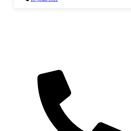
Herhangi bir sorunuz mu var?
Danışmak istediğiniz herhangi bir konuda aşağıdaki
iletişim bilgilerimizden veya iletişim sayfasındaki
formu doldurarak bize ulaşabilirsiniz.