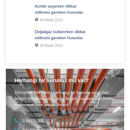
Kombi seçerken dikkat
edilmesi gereken hususlar.
28 Nisan 2022
Doğalgaz kullanırken dikkat
edilmesi gereken hususlar.
28 Nisan 2022
Herhangi bir sorunuz mu var?
Danışmak istediğiniz herhangi bir konuda aşağıdaki
iletişim bilgilerimizden veya iletişim sayfasındaki formu
doldurarak bize ulaşabilirsiniz.
0 (532) 202 07 97
info@hmyapimekanik.com