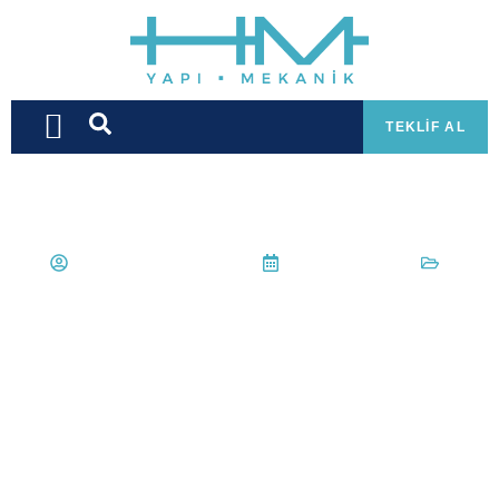
TEKLIF AL
Hüseyin Mert Korkmaz
3 Haziran 2022