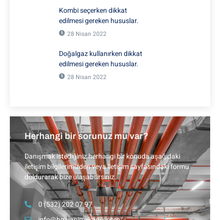
Kombi seçerken dikkat
edilmesi gereken hususlar.
28 Nisan 2022
Doğalgaz kullanırken dikkat
edilmesi gereken hususlar.
28 Nisan 2022
Herhangi bir sorunuz mu var?
Danışmak istediğiniz herhangi bir konuda aşağıdaki
iletişim bilgilerimizden veya iletişim sayfasındaki formu
doldurarak bize ulaşabilirsiniz.
0 (532) 202 07 97
info@hmyapimekanik.com