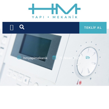
TEKLIF AL
hmyapimekanik
25 Nisan 2022