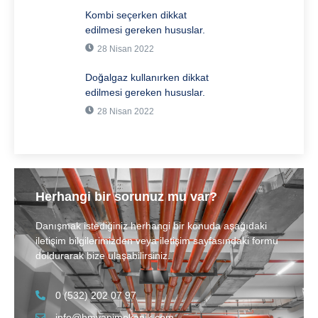
Kombi seçerken dikkat
edilmesi gereken hususlar.
28 Nisan 2022
Doğalgaz kullanırken dikkat
edilmesi gereken hususlar.
28 Nisan 2022
Herhangi bir sorunuz mu var?
Danışmak istediğiniz herhangi bir konuda aşağıdaki
iletişim bilgilerimizden veya iletişim sayfasındaki formu
doldurarak bize ulaşabilirsiniz.
0 (532) 202 07 97
info@hmyapimekanik.com