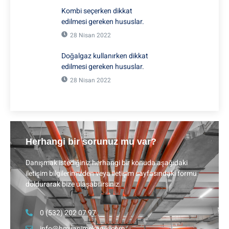
Kombi seçerken dikkat
edilmesi gereken hususlar.
28 Nisan 2022
Doğalgaz kullanırken dikkat
edilmesi gereken hususlar.
28 Nisan 2022
Herhangi bir sorunuz mu var?
Danışmak istediğiniz herhangi bir konuda aşağıdaki
iletişim bilgilerimizden veya iletişim sayfasındaki formu
doldurarak bize ulaşabilirsiniz.
0 (532) 202 07 97
info@hmyapimekanik.com