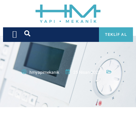
TEKLIF AL
hmyapimekanik
25 Nisan 2022