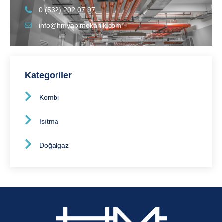
0 (532) 202 07 97
info@hmyapimekanik.com
Kategoriler
Kombi
Isıtma
Doğalgaz