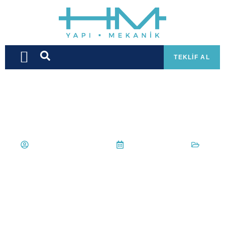
TEKLIF AL
Luxurious,And,Beautiful,Dining,Room,
Hüseyin Mert Korkmaz
11 Haziran 2022