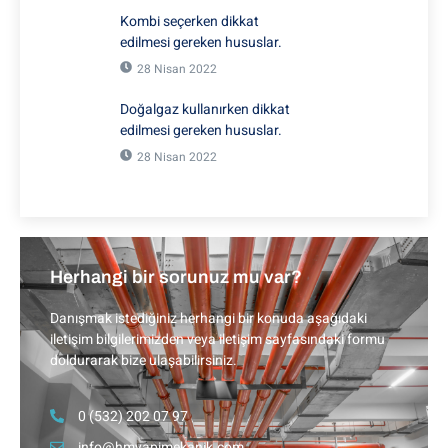
Kombi seçerken dikkat
edilmesi gereken hususlar.
28 Nisan 2022
Doğalgaz kullanırken dikkat
edilmesi gereken hususlar.
28 Nisan 2022
Herhangi bir sorunuz mu var?
Danışmak istediğiniz herhangi bir konuda aşağıdaki
iletişim bilgilerimizden veya iletişim sayfasındaki formu
doldurarak bize ulaşabilirsiniz.
0 (532) 202 07 97
info@hmyapimekanik.com