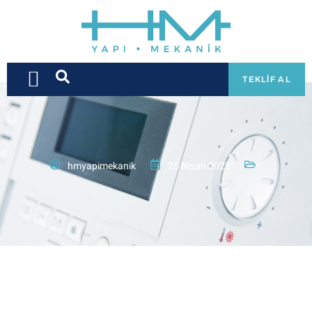
TEKLIF AL
hmyapimekanik
25 Nisan 2022