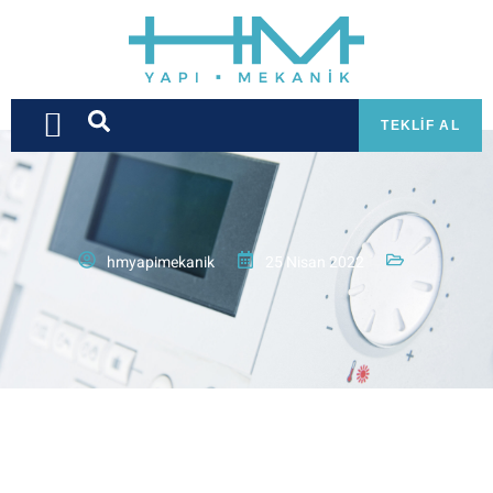
TEKLIF AL
hmyapimekanik
25 Nisan 2022