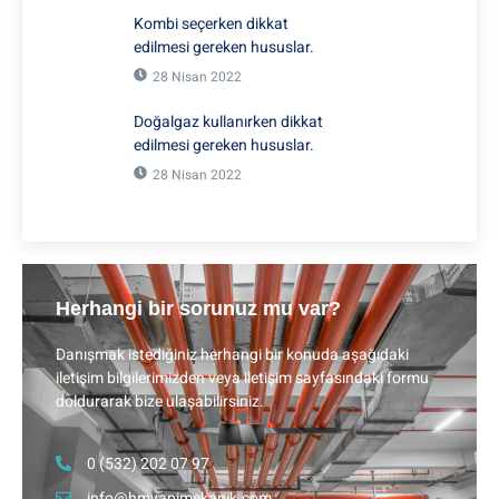
Kombi seçerken dikkat
edilmesi gereken hususlar.
28 Nisan 2022
Doğalgaz kullanırken dikkat
edilmesi gereken hususlar.
28 Nisan 2022
Herhangi bir sorunuz mu var?
Danışmak istediğiniz herhangi bir konuda aşağıdaki
iletişim bilgilerimizden veya iletişim sayfasındaki formu
doldurarak bize ulaşabilirsiniz.
0 (532) 202 07 97
info@hmyapimekanik.com