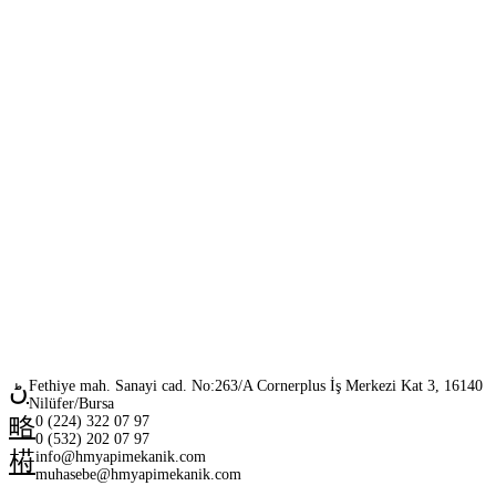
Fethiye mah. Sanayi cad. No:263/A Cornerplus İş Merkezi Kat 3, 16140
Nilüfer/Bursa
0 (224) 322 07 97
0 (532) 202 07 97
info@hmyapimekanik.com
muhasebe@hmyapimekanik.com