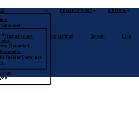
IZ
PROJELERIMIZ
İLETIŞIM
leri
 Sistemleri
eri
Hizmetlerimiz
Projelerimiz
İletişim
Blog
mleri
me Sistemleri
Sistemleri
hhi Tesisat Sistemleri
eri
emleri
syon
hm-yapi-mekanik-markalar (12)