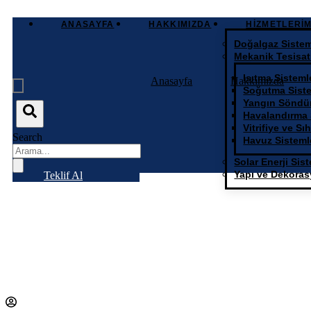
ANASAYFA
HAKKIMIZDA
HIZMETLERIM
Doğalgaz Sistem
Mekanik Tesisat
Isıtma Sisteml
Anasayfa
Hakkımızda
Soğutma Siste
Yangın Söndür
Havalandırma 
Vitrifiye ve Sı
Search
Havuz Sisteml
Solar Enerji Sist
Yapı ve Dekora
Teklif Al