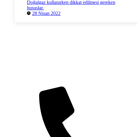
Doğalgaz kullanırken dikkat edilmesi gereken
hususlar.
28 Nisan 2022
Herhangi bir sorunuz mu var?
Danışmak istediğiniz herhangi bir konuda aşağıdaki
iletişim bilgilerimizden veya iletişim sayfasındaki
formu doldurarak bize ulaşabilirsiniz.