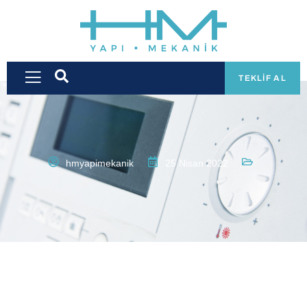
TEKLIF AL
hmyapimekanik
25 Nisan 2022