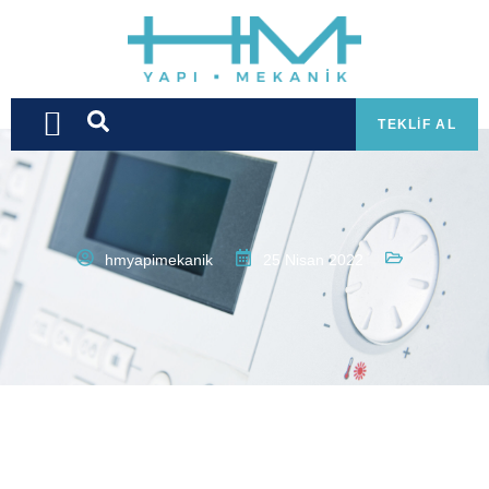
TEKLIF AL
hmyapimekanik
25 Nisan 2022