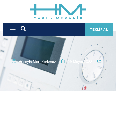
TEKLIF AL
Hüseyin Mert Korkmaz
29 Mayıs 2022