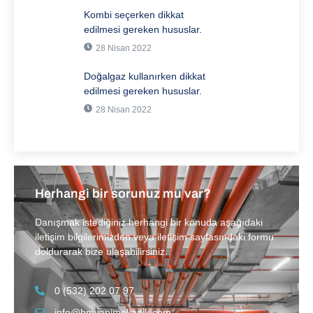
Kombi seçerken dikkat
edilmesi gereken hususlar.
28 Nisan 2022
Doğalgaz kullanırken dikkat
edilmesi gereken hususlar.
28 Nisan 2022
Herhangi bir sorunuz mu var?
Danışmak istediğiniz herhangi bir konuda aşağıdaki
iletişim bilgilerimizden veya iletişim sayfasındaki formu
doldurarak bize ulaşabilirsiniz.
0 (532) 202 07 97
info@hmyapimekanik.com