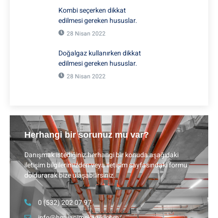
Kombi seçerken dikkat
edilmesi gereken hususlar.
28 Nisan 2022
Doğalgaz kullanırken dikkat
edilmesi gereken hususlar.
28 Nisan 2022
Herhangi bir sorunuz mu var?
Danışmak istediğiniz herhangi bir konuda aşağıdaki
iletişim bilgilerimizden veya iletişim sayfasındaki formu
doldurarak bize ulaşabilirsiniz.
0 (532) 202 07 97
info@hmyapimekanik.com