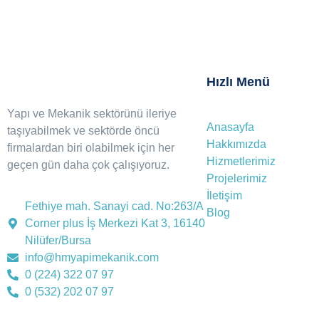
Hızlı Menü
Yapı ve Mekanik sektörünü ileriye
Anasayfa
taşıyabilmek ve sektörde öncü
Hakkımızda
firmalardan biri olabilmek için her
Hizmetlerimiz
geçen gün daha çok çalışıyoruz.
Projelerimiz
İletişim
Fethiye mah. Sanayi cad. No:263/A
Blog
Corner plus İş Merkezi Kat 3, 16140
Nilüfer/Bursa
info@hmyapimekanik.com
0 (224) 322 07 97
0 (532) 202 07 97