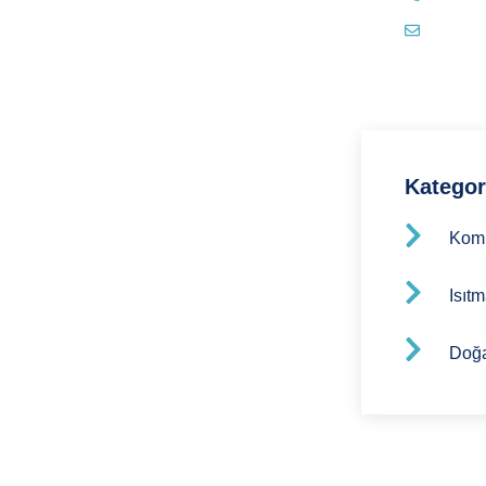
info@
Kategor
Kom
Isıt
Doğ