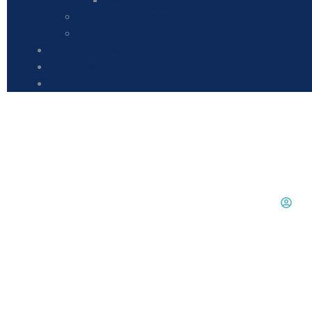
Havuz Sistemleri
Solar Enerji Sistemleri
Yapı ve Dekorasyon
PROJELERIMIZ
İLETIŞIM
BLOG
hm