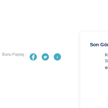
Son Gön
Bunu Paylaş :
R
S