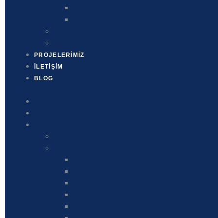
Vitrifiye ve Sıhhi Tesisat Sistemleri
Havuz Sistemleri
Solar Enerji Sistemleri
Yapı ve Dekorasyon
PROJELERIMIZ
İLETIŞIM
BLOG
ANASAYFA
HAKKIMIZDA
HIZMETLERIMIZ
Doğalgaz Sistemleri
Mekanik Tesisat Sistemleri
Isıtma Sistemleri
Soğutma Sistemleri
Yangın Söndürme Sistemleri
Havalandırma Sistemleri
Vitrifiye ve Sıhhi Tesisat Sistemleri