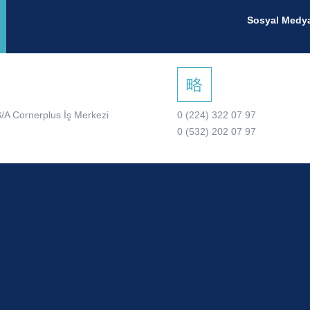
Sosyal Medya
/A Cornerplus İş Merkezi
0 (224) 322 07 97
0 (532) 202 07 97