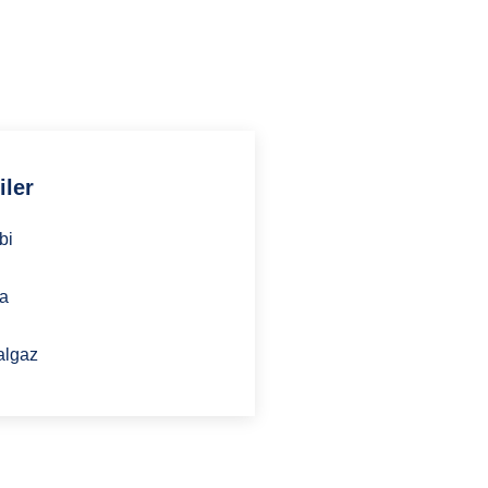
hmyapimekanik.com
iler
bi
ma
algaz