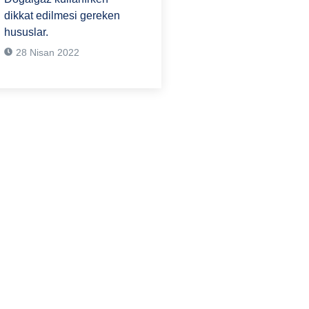
dikkat edilmesi gereken
hususlar.
28 Nisan 2022
i bir sorunuz mu
stediğiniz herhangi bir
ğıdaki iletişim
zden veya iletişim
ki formu doldurarak bize
iniz.
) 202 07 97