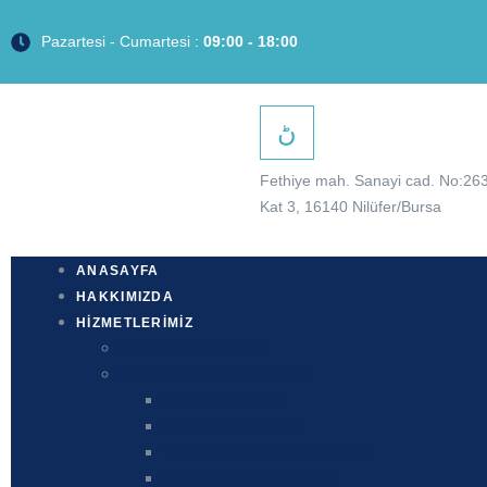
Pazartesi - Cumartesi :
09:00 - 18:00
Fethiye mah. Sanayi cad. No:263
Kat 3, 16140 Nilüfer/Bursa
ANASAYFA
HAKKIMIZDA
HIZMETLERIMIZ
Doğalgaz Sistemleri
Mekanik Tesisat Sistemleri
Isıtma Sistemleri
Soğutma Sistemleri
Yangın Söndürme Sistemleri
Havalandırma Sistemleri