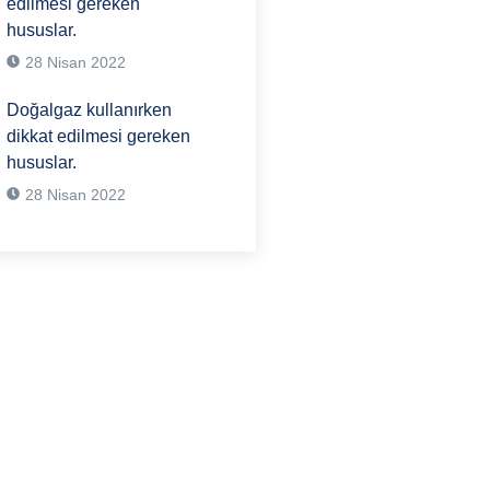
edilmesi gereken
hususlar.
28 Nisan 2022
Doğalgaz kullanırken
dikkat edilmesi gereken
hususlar.
28 Nisan 2022
i bir sorunuz mu
stediğiniz herhangi bir
ğıdaki iletişim
zden veya iletişim