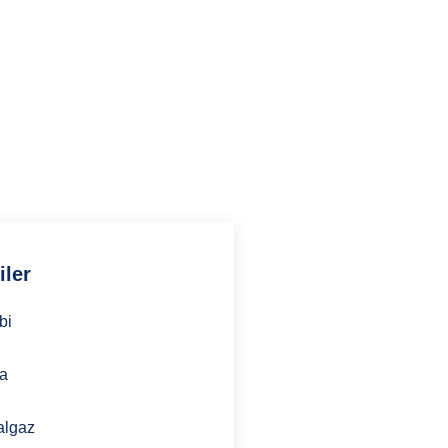
ki formu doldurarak bize
iniz.
) 202 07 97
hmyapimekanik.com
iler
bi
ma
algaz