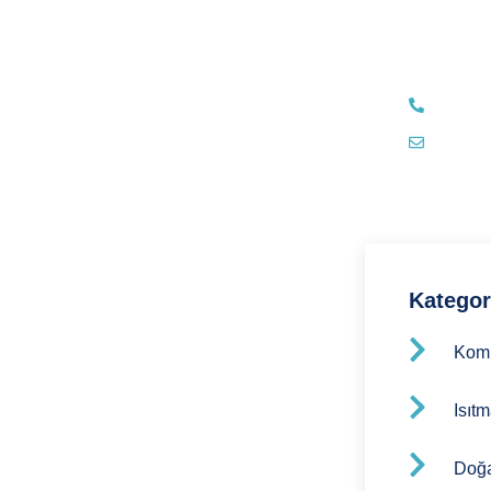
sayfasında
ulaşabilirs
0 (532
info@
Kategor
Kom
Isıt
Doğ