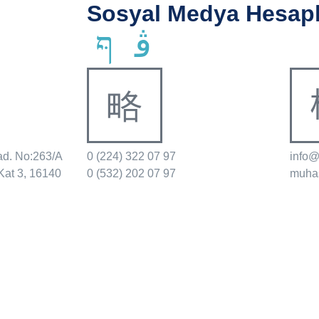
Sosyal Medya Hesapl
ad. No:263/A
0 (224) 322 07 97
info
Kat 3, 16140
0 (532) 202 07 97
muha