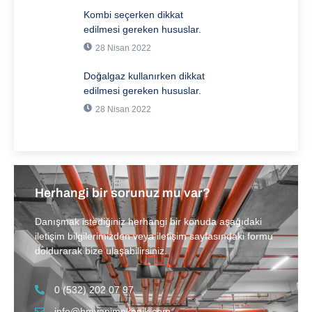
Kombi seçerken dikkat
edilmesi gereken hususlar.
28 Nisan 2022
Doğalgaz kullanırken dikkat
edilmesi gereken hususlar.
28 Nisan 2022
Herhangi bir sorunuz mu var?
Danışmak istediğiniz herhangi bir konuda aşağıdaki
iletişim bilgilerimizden veya iletişim sayfasındaki formu
doldurarak bize ulaşabilirsiniz.
0 (532) 202 07 97
info@hmyapimekanik.com