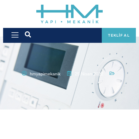
TEKLIF AL
hmyapimekanik
25 Nisan 2022