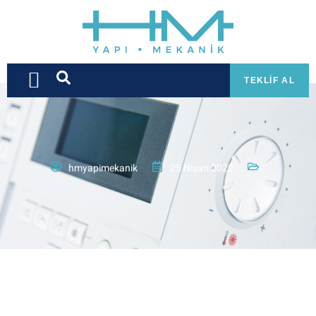
TEKLIF AL
hmyapimekanik
25 Nisan 2022