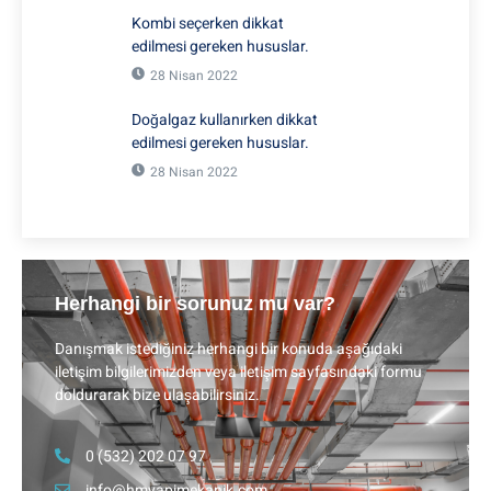
Kombi seçerken dikkat
edilmesi gereken hususlar.
28 Nisan 2022
Doğalgaz kullanırken dikkat
edilmesi gereken hususlar.
28 Nisan 2022
Herhangi bir sorunuz mu var?
Danışmak istediğiniz herhangi bir konuda aşağıdaki
iletişim bilgilerimizden veya iletişim sayfasındaki formu
doldurarak bize ulaşabilirsiniz.
0 (532) 202 07 97
info@hmyapimekanik.com