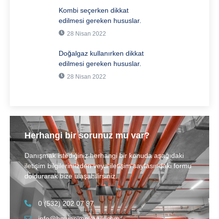
Kombi seçerken dikkat
edilmesi gereken hususlar.
28 Nisan 2022
Doğalgaz kullanırken dikkat
edilmesi gereken hususlar.
28 Nisan 2022
Herhangi bir sorunuz mu var?
Danışmak istediğiniz herhangi bir konuda aşağıdaki
iletişim bilgilerimizden veya iletişim sayfasındaki formu
doldurarak bize ulaşabilirsiniz.
0 (532) 202 07 97
info@hmyapimekanik.com