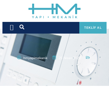
TEKLIF AL
hmyapimekanik
25 Nisan 2022