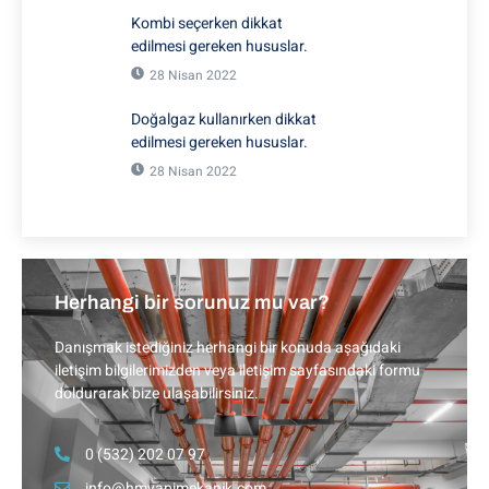
Kombi seçerken dikkat
edilmesi gereken hususlar.
28 Nisan 2022
Doğalgaz kullanırken dikkat
edilmesi gereken hususlar.
28 Nisan 2022
Herhangi bir sorunuz mu var?
Danışmak istediğiniz herhangi bir konuda aşağıdaki
iletişim bilgilerimizden veya iletişim sayfasındaki formu
doldurarak bize ulaşabilirsiniz.
0 (532) 202 07 97
info@hmyapimekanik.com