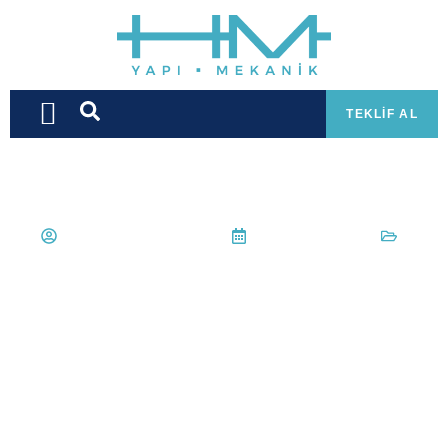
TEKLIF AL
Hüseyin Mert Korkmaz
11 Haziran 2022