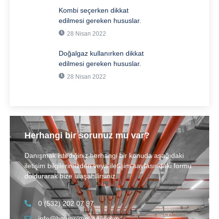
Kombi seçerken dikkat
edilmesi gereken hususlar.
28 Nisan 2022
Doğalgaz kullanırken dikkat
edilmesi gereken hususlar.
28 Nisan 2022
Herhangi bir sorunuz mu var?
Danışmak istediğiniz herhangi bir konuda aşağıdaki
iletişim bilgilerimizden veya iletişim sayfasındaki formu
doldurarak bize ulaşabilirsiniz.
0 (532) 202 07 97
info@hmyapimekanik.com