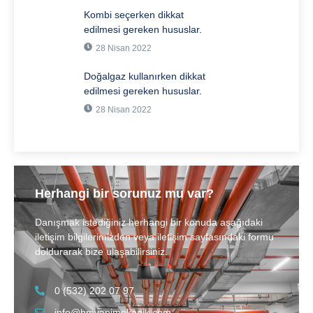
Kombi seçerken dikkat
edilmesi gereken hususlar.
28 Nisan 2022
Doğalgaz kullanırken dikkat
edilmesi gereken hususlar.
28 Nisan 2022
Herhangi bir sorunuz mu var?
Danışmak istediğiniz herhangi bir konuda aşağıdaki
iletişim bilgilerimizden veya iletişim sayfasındaki formu
doldurarak bize ulaşabilirsiniz.
0 (532) 202 07 97
info@hmyapimekanik.com