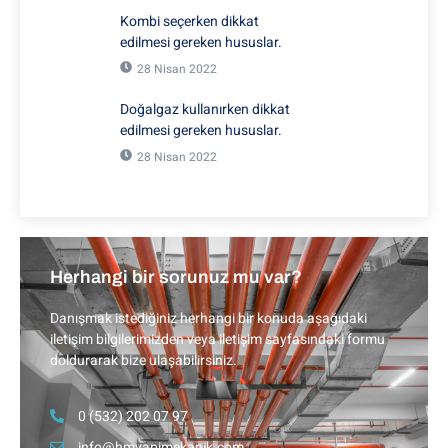
Kombi seçerken dikkat
edilmesi gereken hususlar.
28 Nisan 2022
Doğalgaz kullanırken dikkat
edilmesi gereken hususlar.
28 Nisan 2022
Herhangi bir sorunuz mu var?
Danışmak istediğiniz herhangi bir konuda aşağıdaki
iletişim bilgilerimizden veya iletişim sayfasındaki formu
doldurarak bize ulaşabilirsiniz.
0 (532) 202 07 97
info@hmyapimekanik.com