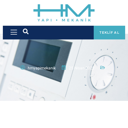
TEKLIF AL
hmyapimekanik
25 Nisan 2022