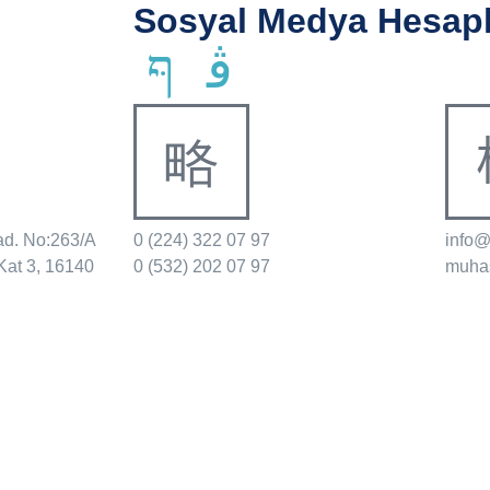
Sosyal Medya Hesapl
ad. No:263/A
0 (224) 322 07 97
info
Kat 3, 16140
0 (532) 202 07 97
muha