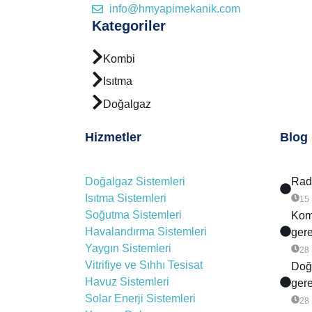
info@hmyapimekanik.com
Kategoriler
Kombi
Isıtma
Doğalgaz
Hizmetler
Blog
Doğalgaz Sistemleri
Rady
Isıtma Sistemleri
15
Soğutma Sistemleri
Komb
Havalandırma Sistemleri
gere
Yaygın Sistemleri
28
Vitrifiye ve Sıhhı Tesisat
Doğa
Havuz Sistemleri
gere
Solar Enerji Sistemleri
28