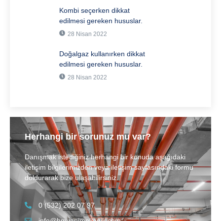
Kombi seçerken dikkat
edilmesi gereken hususlar.
28 Nisan 2022
Doğalgaz kullanırken dikkat
edilmesi gereken hususlar.
28 Nisan 2022
Herhangi bir sorunuz mu var?
Danışmak istediğiniz herhangi bir konuda aşağıdaki
iletişim bilgilerimizden veya iletişim sayfasındaki formu
doldurarak bize ulaşabilirsiniz.
0 (532) 202 07 97
info@hmyapimekanik.com