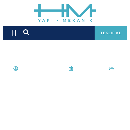
TEKLIF AL
Hüseyin Mert Korkmaz
29 Mayıs 2022