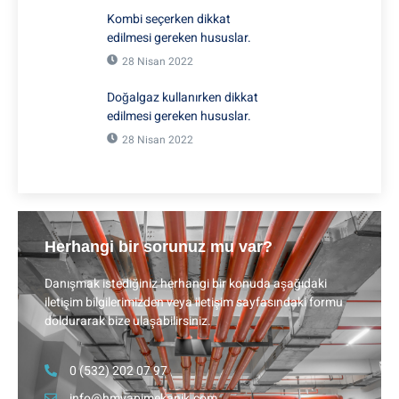
Kombi seçerken dikkat
edilmesi gereken hususlar.
28 Nisan 2022
Doğalgaz kullanırken dikkat
edilmesi gereken hususlar.
28 Nisan 2022
Herhangi bir sorunuz mu var?
Danışmak istediğiniz herhangi bir konuda aşağıdaki
iletişim bilgilerimizden veya iletişim sayfasındaki formu
doldurarak bize ulaşabilirsiniz.
0 (532) 202 07 97
info@hmyapimekanik.com