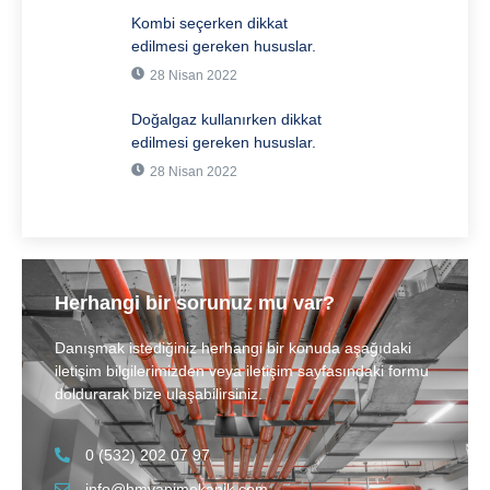
Kombi seçerken dikkat
edilmesi gereken hususlar.
28 Nisan 2022
Doğalgaz kullanırken dikkat
edilmesi gereken hususlar.
28 Nisan 2022
Herhangi bir sorunuz mu var?
Danışmak istediğiniz herhangi bir konuda aşağıdaki
iletişim bilgilerimizden veya iletişim sayfasındaki formu
doldurarak bize ulaşabilirsiniz.
0 (532) 202 07 97
info@hmyapimekanik.com