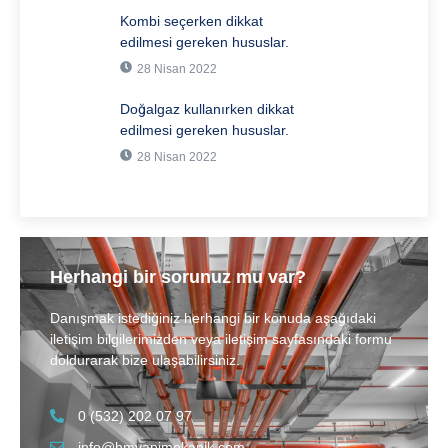
Kombi seçerken dikkat
edilmesi gereken hususlar.
28 Nisan 2022
Doğalgaz kullanırken dikkat
edilmesi gereken hususlar.
28 Nisan 2022
Herhangi bir sorunuz mu var?
Danışmak istediğiniz herhangi bir konuda aşağıdaki
iletişim bilgilerimizden veya iletişim sayfasındaki formu
doldurarak bize ulaşabilirsiniz.
0 (532) 202 07 97
info@hmyapimekanik.com