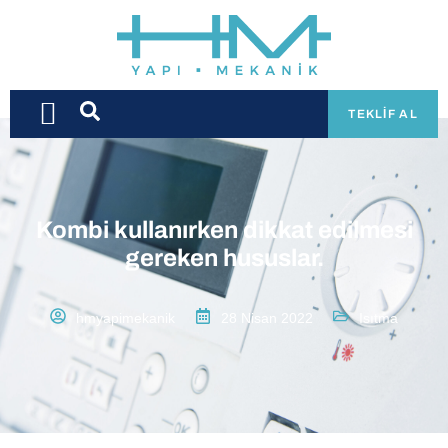
TEKLIF AL
Kombi kullanırken dikkat edilmesi
gereken hususlar.
hmyapimekanik
28 Nisan 2022
Isıtma