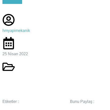
hmyapimekanik
25 Nisan 2022
Etiketler :
Bunu Paylaş :