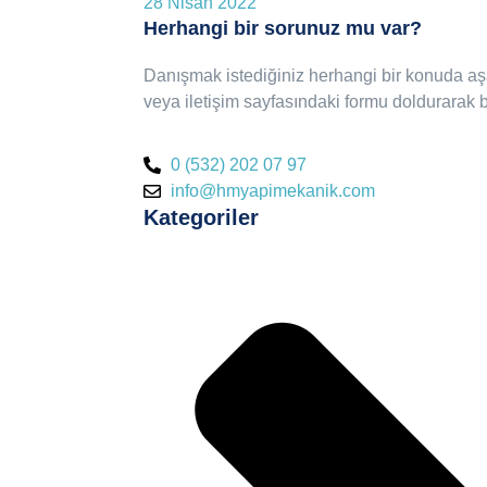
28 Nisan 2022
Herhangi bir sorunuz mu var?
Danışmak istediğiniz herhangi bir konuda aşa
veya iletişim sayfasındaki formu doldurarak bi
0 (532) 202 07 97
info@hmyapimekanik.com
Kategoriler