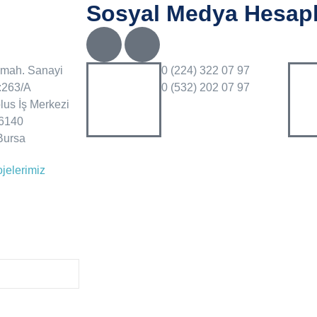
Sosyal Medya Hesapl
 mah. Sanayi
0 (224) 322 07 97
:263/A
0 (532) 202 07 97
lus İş Merkezi
16140
/Bursa
jelerimiz