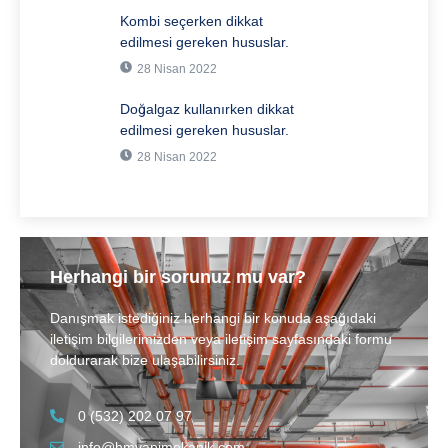
Kombi seçerken dikkat
edilmesi gereken hususlar.
28 Nisan 2022
Doğalgaz kullanırken dikkat
edilmesi gereken hususlar.
28 Nisan 2022
Herhangi bir sorunuz mu var?
Danışmak istediğiniz herhangi bir konuda aşağıdaki
iletişim bilgilerimizden veya iletişim sayfasındaki formu
doldurarak bize ulaşabilirsiniz.
0 (532) 202 07 97
info@hmyapimekanik.com